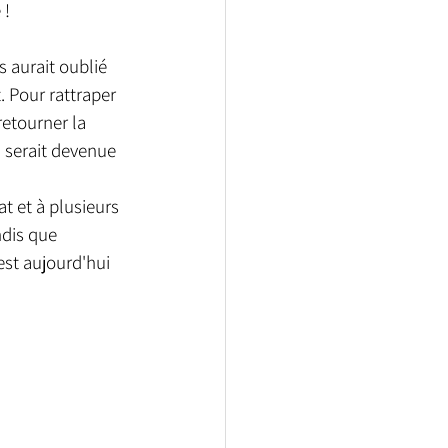
 !
s aurait oublié 
 Pour rattraper 
retourner la 
n serait devenue 
at et à plusieurs 
ndis que 
est aujourd'hui 