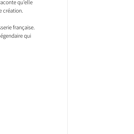
raconte qu'elle 
e création.
erie française. 
égendaire qui 