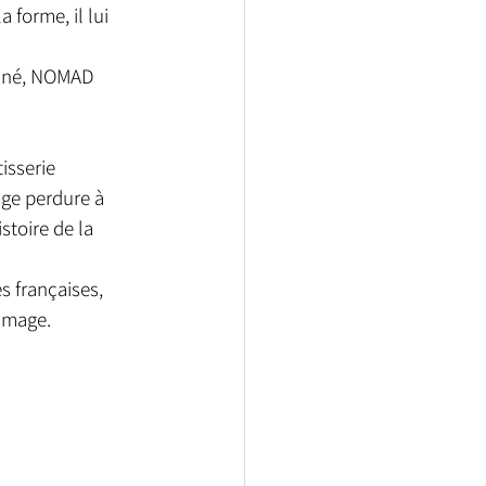
 forme, il lui 
liné, NOMAD 
isserie 
age perdure à 
stoire de la 
s françaises, 
mmage. 