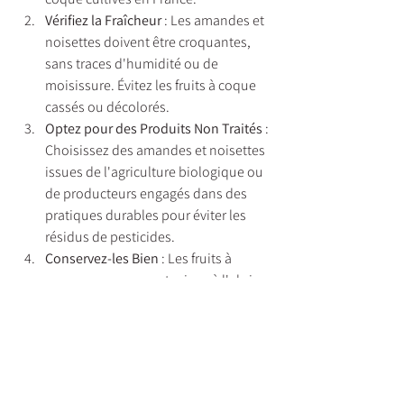
Vérifiez la Fraîcheur
 : Les amandes et 
noisettes doivent être croquantes, 
sans traces d'humidité ou de 
moisissure. Évitez les fruits à coque 
cassés ou décolorés.
Optez pour des Produits Non Traités
 : 
Choisissez des amandes et noisettes 
issues de l'agriculture biologique ou 
de producteurs engagés dans des 
pratiques durables pour éviter les 
résidus de pesticides.
Conservez-les Bien
 : Les fruits à 
coque se conservent mieux à l'abri 
de la lumière, de l'humidité et de la 
chaleur. Gardez-les dans un bocal 
hermétique pour préserver leur 
croquant et leur saveur.