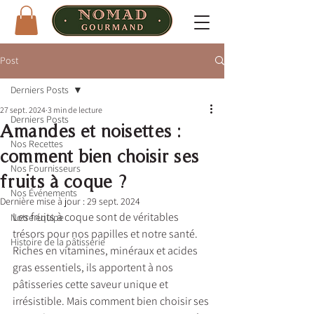
Post
Derniers Posts
27 sept. 2024
3 min de lecture
Derniers Posts
Amandes et noisettes :
Nos Recettes
comment bien choisir ses
Nos Fournisseurs
fruits à coque ?
Nos Événements
Dernière mise à jour :
29 sept. 2024
Les fruits à coque sont de véritables 
Notre équipe
trésors pour nos papilles et notre santé. 
Histoire de la pâtisserie
Riches en vitamines, minéraux et acides 
gras essentiels, ils apportent à nos 
pâtisseries cette saveur unique et 
irrésistible. Mais comment bien choisir ses 