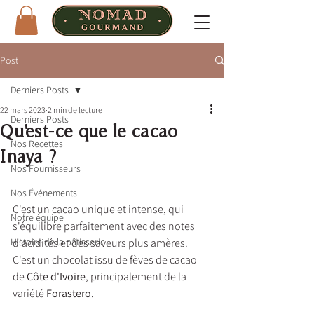
Post
Derniers Posts
22 mars 2023
2 min de lecture
Derniers Posts
Qu'est-ce que le cacao
Nos Recettes
Inaya ?
Nos Fournisseurs
Nos Événements
C'est un cacao unique et intense, qui 
Notre équipe
s'équilibre parfaitement avec des notes 
Histoire de la pâtisserie
d'acidités et des saveurs plus amères. 
C'est un chocolat issu de fèves de cacao 
de 
Côte d'Ivoire
, principalement de la 
variété 
Forastero
.