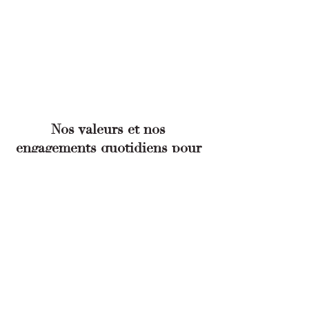
Nos valeurs et nos 
engagements quotidiens pour 
votre plaisir gustatif :
- Matières premières de 
qualité et 
rigoureusement sélectionnées.
- 
Produits de saison
, pour un 
renouvellement régulier
 de nos recettes.
- Favoriser les 
producteurs locaux
, pour 